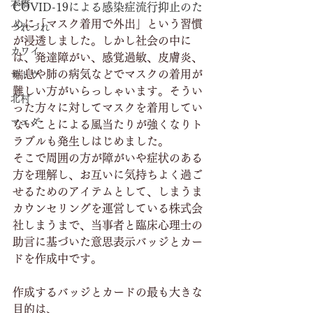
本橋
COVID-19による感染症流行抑止のた
め
に「マスク着用で外出」という習慣
つれづれ
が浸透しました。しかし社会の中に
カワイ
は、発達障がい、感覚過敏、皮膚炎、
喘息や肺の病気などでマスクの着用が
サトウ
難しい方がいらっしゃいます。そうい
北村
った方々に対してマスクを着用してい
マエダ
ないことによる風当たりが強くなりト
ラブルも発生しはじめました。
そこで周囲の方が障がいや症状のある
方を理解し、お互いに気持ちよく過ご
せるためのアイテムとして、しまうま
カウンセリングを運営している株式会
社しまうまで、当事者と臨床心理士の
助言に基づいた意思表示バッジとカー
ドを作成中です。　
作成するバッジとカードの最も大きな
目的は、