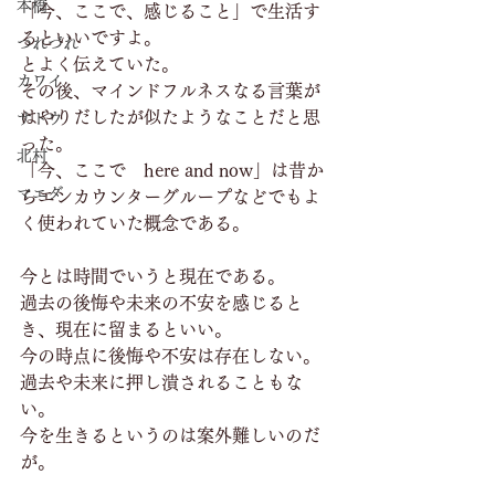
本橋
「今、ここで、感じること」で生活す
るといいですよ。
つれづれ
とよく伝えていた。
カワイ
その後、マインドフルネスなる言葉が
はやりだしたが似たようなことだと思
サトウ
った。
北村
「今、ここで　here and now」は昔か
マエダ
らエンカウンターグループなどでもよ
く使われていた概念である。
今とは時間でいうと現在である。
過去の後悔や未来の不安を感じると
き、現在に留まるといい。
今の時点に後悔や不安は存在しない。
過去や未来に押し潰されることもな
い。
今を生きるというのは案外難しいのだ
が。