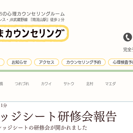
市の心理カウンセリングルーム
レス・JR武蔵野線 『南流山駅』徒歩２分
完全予
お知らせ
アクセス
カウンセリング予約
心理検査予
橋
つれづれ
カワイ
サトウ
北村
マエダ
 1分
ッジシート研修会報告
レッジシートの研修会が開かれました