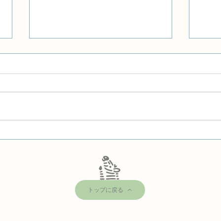
北村カウンセラーの新著「ポ
鈴木
リフォニーの心理学的可能
不在
性」
トップに戻る