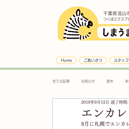
千葉県流山
つくばエクスプ
Home
ごあいさつ
スタッフ
全ての記事
お知らせ
鈴木
本
2019年9月12日
読了時間:
エンカレ
8月に札幌でエンカ