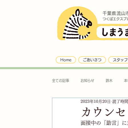
千葉県流山
つくばエクスプ
Home
ごあいさつ
スタッフ
全ての記事
お知らせ
鈴木
本
2023年10月20日
読了時間:
カウンセ
面接中の「助言」に