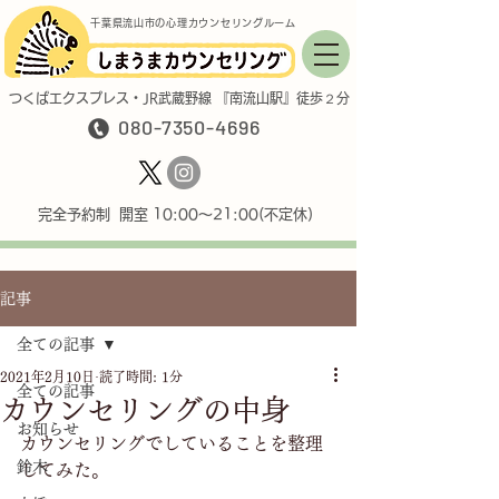
千葉県流山市の心理カウンセリングルーム
つくばエクスプレス・JR武蔵野線 『南流山駅』徒歩２分
080-7350-4696
完全予約制 開室 10:00〜21:00(不定休)
記事
全ての記事
2021年2月10日
読了時間: 1分
全ての記事
カウンセリングの中身
お知らせ
カウンセリングでしていることを整理
鈴木
してみた。