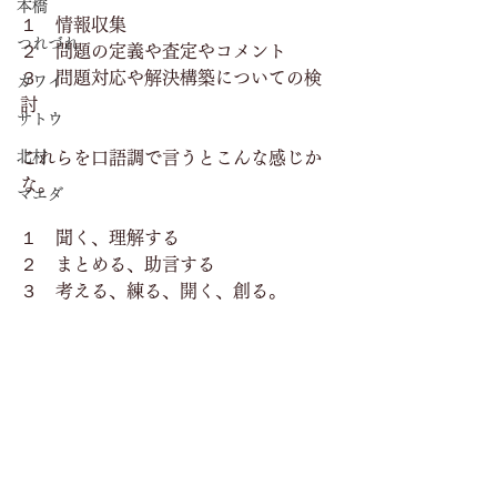
本橋
１　情報収集
つれづれ
２　問題の定義や査定やコメント
３　問題対応や解決構築についての検
カワイ
討
サトウ
北村
これらを口語調で言うとこんな感じか
な。
マエダ
１　聞く、理解する
２　まとめる、助言する
３　考える、練る、開く、創る。