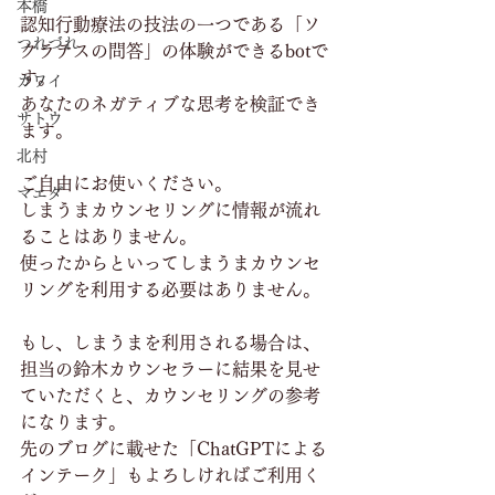
本橋
認知行動療法の技法の一つである「ソ
つれづれ
クラテスの問答」の体験ができるbotで
す。
カワイ
あなたのネガティブな思考を検証でき
サトウ
ます。
北村
ご自由にお使いください。
マエダ
しまうまカウンセリングに情報が流れ
ることはありません。
使ったからといってしまうまカウンセ
リングを利用する必要はありません。
もし、しまうまを利用される場合は、
担当の鈴木カウンセラーに結果を見せ
ていただくと、カウンセリングの参考
になります。
先のブログに載せた「ChatGPTによる
インテーク」もよろしければご利用く