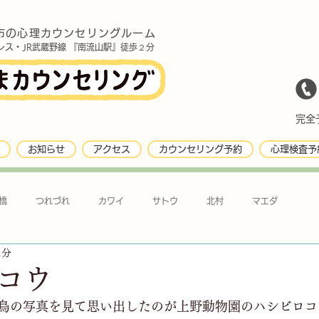
市の心理カウンセリングルーム
レス・JR武蔵野線 『南流山駅』徒歩２分
完全予
お知らせ
アクセス
カウンセリング予約
心理検査予
橋
つれづれ
カワイ
サトウ
北村
マエダ
1分
コウ
鳥の写真を見て思い出したのが上野動物園のハシビロコ