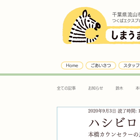
千葉県流山
つくばエクスプ
Home
ごあいさつ
スタッフ
全ての記事
お知らせ
鈴木
本
2020年9月3日
読了時間: 
ハシビロ
本橋カウンセラーの