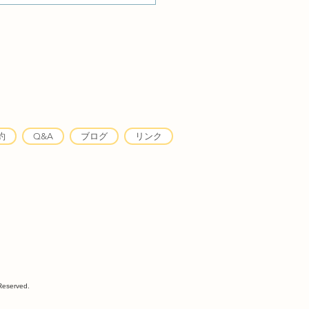
カウンセラー出張に伴う
のお知らせ
約
Q&A
ブログ
リンク
eserved.