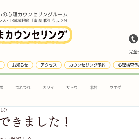
市の心理カウンセリングルーム
レス・JR武蔵野線 『南流山駅』徒歩２分
完全予
お知らせ
アクセス
カウンセリング予約
心理検査予
橋
つれづれ
カワイ
サトウ
北村
マエダ
 1分
できました！