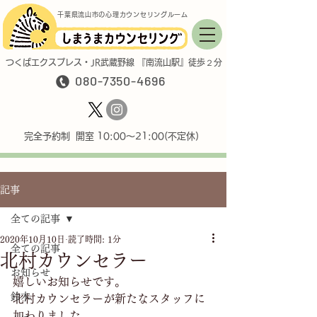
千葉県流山市の心理カウンセリングルーム
つくばエクスプレス・JR武蔵野線 『南流山駅』徒歩２分
080-7350-4696
完全予約制 開室 10:00〜21:00(不定休)
記事
全ての記事
2020年10月10日
読了時間: 1分
全ての記事
北村カウンセラー
お知らせ
嬉しいお知らせです。
鈴木
北村カウンセラーが新たなスタッフに
加わりました。