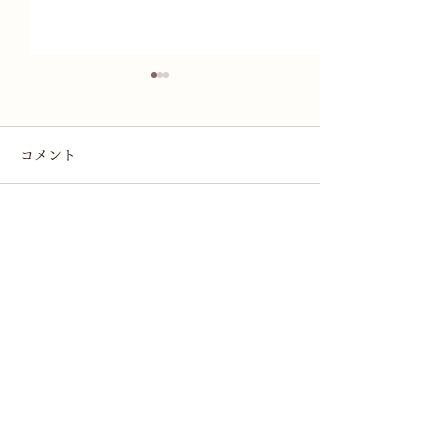
コメント
コメントを追加…
北村カウンセラーの新著
電話対応一時休
「ポリフォニーの心理学
らせ
的可能性」