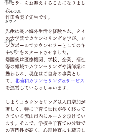
本橋
ンセラーをお迎えすることになりまし
た。
つれづれ
竹田希美子先生です。
カワイ
先生は長い海外生活を経験され、タイ
サトウ
の大学院でカウンセリングを学び、シ
北村
ンガポールでカウンセラーとしてのキ
マエダ
ャリアをスタートさせました。
帰国後は医療機関、学校、企業、福祉
等の領域でカウンセリングや講師業に
携わられ、現在はご自身の事業とし
て、
北浦和カウンセリング&サービス
を運営していらっしゃいます。
しまうまカウンセリングは人口増加が
著しく、特に子育て世代が多く移って
きている流山市内にルームを設けてい
ます。そこで、学校や子育ての分野で
の専門性が高く、心理検査にも精通し