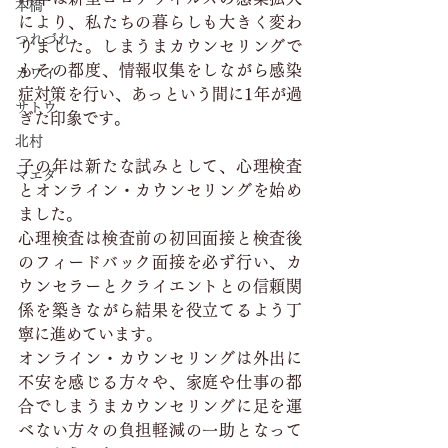
本橋
により、私たちの暮らしも大きく変わ
つれづれ
りました。しまうまカウンセリングで
もその都度、情報収集をしながら感染
カワイ
症対策を行い、あっという間に1年が過
サトウ
ぎた印象です。
北村
子の年は新たな試みとして、心理検査
マエダ
とオンライン・カウンセリングを始め
ました。
心理検査は検査前の初回面接と検査後
のフィードバック面接を必ず行い、カ
ウンセラーとクライエントとの信頼関
係を築きながら結果を役立てるよう丁
寧に進めています。
オンライン・カウンセリングは外出に
不安を感じる方々や、家庭や仕事の都
合でしまうまカウンセリングに足を運
べない方々の負担軽減の一助となって