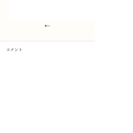
コメント
コメントを追加…
北村カウンセラーの新著
電話対応一時休
「ポリフォニーの心理学
らせ
的可能性」