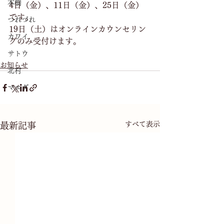
本橋
4日（金）、11日（金）、25日（金）
です。
つれづれ
19日（土）はオンラインカウンセリン
カワイ
グのみ受付けます。
サトウ
お知らせ
北村
マエダ
すべて表示
最新記事