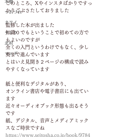
本橋
このところ、Xやインスタばかりですっ
かりごぶさたしておりました
つれづれ
カワイ
監修した本が出ました
知識０でもということで初めての方で
サトウ
もよいのですが
北村
全くの入門というわけでもなく、少し
マエダ
奥まで進んでいます
とはいえ見開き２ページの構成で読み
やすくなっています
紙と便利なデジタルがあり、
オンライン書店や電子書店にも出てい
ます
近々オーディオブック形態も出るそう
です
紙、デジタル、音声とメディアミック
スなご時世ですね
https://www.seitosha.co.jp/book/9784