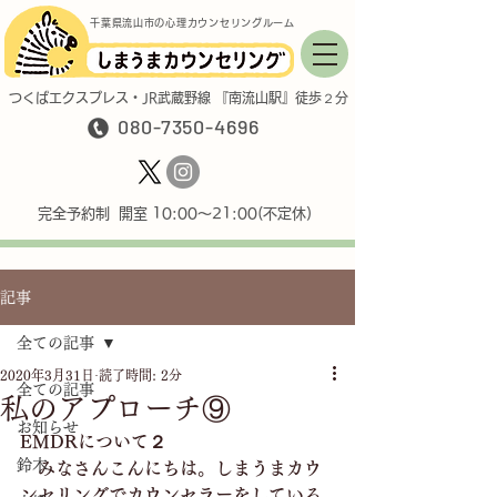
千葉県流山市の心理カウンセリングルーム
つくばエクスプレス・JR武蔵野線 『南流山駅』徒歩２分
080-7350-4696
完全予約制 開室 10:00〜21:00(不定休)
記事
全ての記事
2020年3月31日
読了時間: 2分
全ての記事
私のアプローチ⑨
お知らせ
EMDRについて２
鈴木
　みなさんこんにちは。しまうまカウ
ンセリングでカウンセラーをしている