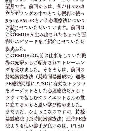
本橋
望月です。前回からは、私が日々のカ
つれづれ
ウンセリングの中でとても便利に使っ
ているEMDRという心理療法について
カワイ
お話させていただいています。前回は
サトウ
このEMDRが生み出されたちょっと面
北村
白いエピソードをご紹介させていただ
きました。
マエダ
このEMDRは以前お仕事をしていた職
場の先輩からご紹介されてトレーニン
グを受けました。そもそもは、前回の
持続暴露療法（長時間暴露療法）通称
PE療法同様にPTSDに有効なトラウマ
をターゲットとした心理療法だからト
ラウマで苦しむクライエントさんの役
に立てるかもと思い学び始めました。
まだまだ、ひよっこなのですが、持続
暴露療法（長時間暴露療法）通称PE療
法よりも使い勝手が良いのは、PTSD