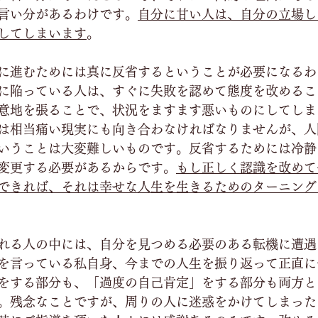
言い分があるわけです。
自分に甘い人は、自分の立場し
してしまいます
。
に進むためには真に反省するということが必要になるわ
に陥っている人は、すぐに失敗を認めて態度を改めるこ
意地を張ることで、状況をますます悪いものにしてしま
は相当痛い現実にも向き合わなければなりませんが、人
いうことは大変難しいものです。反省するためには冷静
変更する必要があるからです。
もし正しく認識を改めて
できれば、それは幸せな人生を生きるためのターニング
れる人の中には、自分を見つめる必要のある転機に遭遇
を言っている私自身、今までの人生を振り返って正直に
をする部分も、「過度の自己肯定」をする部分も両方と
。残念なことですが、周りの人に迷惑をかけてしまった