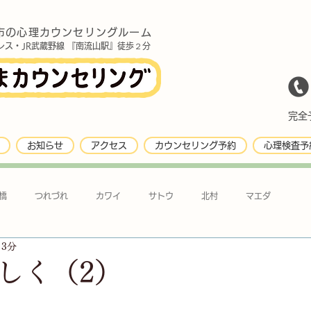
市の心理カウンセリングルーム
レス・JR武蔵野線 『南流山駅』徒歩２分
完全予
お知らせ
アクセス
カウンセリング予約
心理検査予
橋
つれづれ
カワイ
サトウ
北村
マエダ
 3分
しく（2）