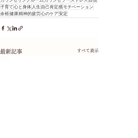
カウンセリングルーム
カウンセラー
ストレス
自信
子育て
心と身体
人生
自己肯定感
モチベーション
余裕
健康
精神的疲労
心のケア
安定
すべて表示
最新記事