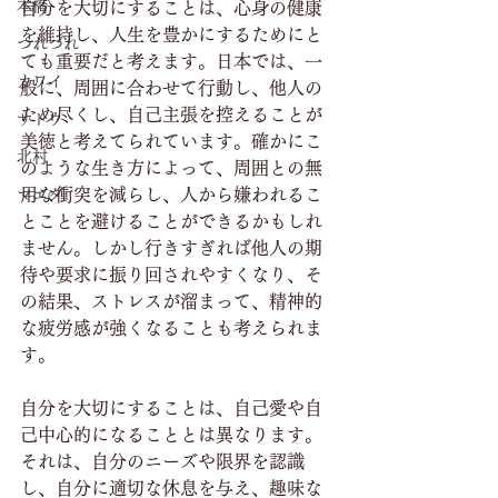
本橋
自分を大切にすることは、心身の健康
を維持し、人生を豊かにするためにと
つれづれ
ても重要だと考えます。日本では、一
カワイ
般に、周囲に合わせて行動し、他人の
ため尽くし、自己主張を控えることが
サトウ
美徳と考えてられています。確かにこ
北村
のような生き方によって、周囲との無
用な衝突を減らし、人から嫌われるこ
マエダ
とことを避けることができるかもしれ
ません。しかし行きすぎれば他人の期
待や要求に振り回されやすくなり、そ
の結果、ストレスが溜まって、精神的
な疲労感が強くなることも考えられま
す。
自分を大切にすることは、自己愛や自
己中心的になることとは異なります。
それは、自分のニーズや限界を認識
し、自分に適切な休息を与え、趣味な