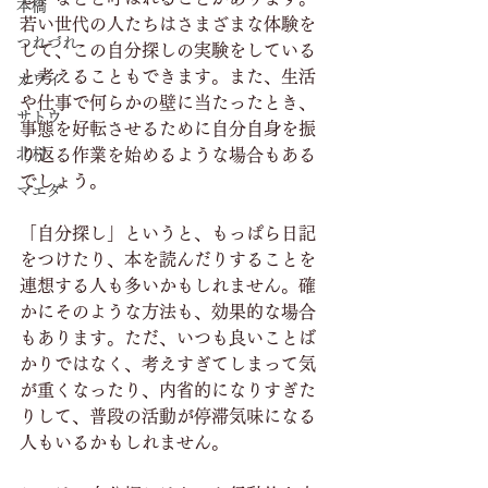
本橋
若い世代の人たちはさまざまな体験を
つれづれ
して、この自分探しの実験をしている
と考えることもできます。また、生活
カワイ
や仕事で何らかの壁に当たったとき、
サトウ
事態を好転させるために自分自身を振
北村
り返る作業を始めるような場合もある
でしょう。
マエダ
「自分探し」というと、もっぱら日記
をつけたり、本を読んだりすることを
連想する人も多いかもしれません。確
かにそのような方法も、効果的な場合
もあります。ただ、いつも良いことば
かりではなく、考えすぎてしまって気
が重くなったり、内省的になりすぎた
りして、普段の活動が停滞気味になる
人もいるかもしれません。