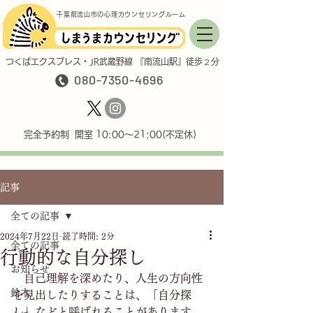
千葉県流山市の心理カウンセリングルーム
つくばエクスプレス・JR武蔵野線 『南流山駅』徒歩２分
080-7350-4696
完全予約制 開室 10:00〜21:00(不定休)
記事
全ての記事
2024年7月22日
読了時間: 2分
全ての記事
行動的な自分探し
お知らせ
　自己理解を深めたり、人生の方向性
鈴木
を見出したりすることは、「自分探
し」などと呼ばれることがあります。