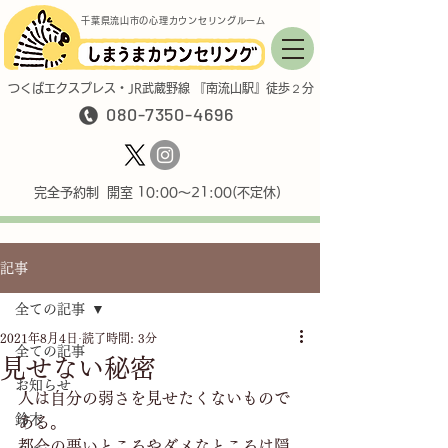
千葉県流山市の心理カウンセリングルーム
つくばエクスプレス・JR武蔵野線 『南流山駅』徒歩２分
080-7350-4696
完全予約制 開室 10:00〜21:00(不定休)
記事
全ての記事
2021年8月4日
読了時間: 3分
全ての記事
見せない秘密
お知らせ
人は自分の弱さを見せたくないもので
鈴木
ある。
都合の悪いところやダメなところは隠