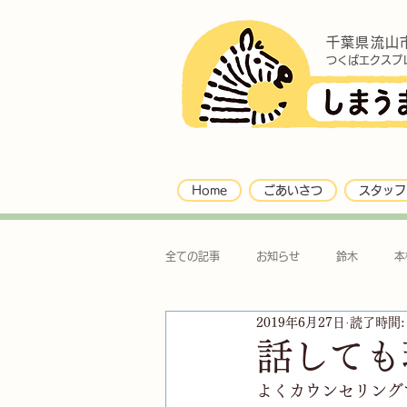
千葉県流山
つくばエクスプ
Home
ごあいさつ
スタッフ
全ての記事
お知らせ
鈴木
本
2019年6月27日
読了時間:
話しても
よくカウンセリング