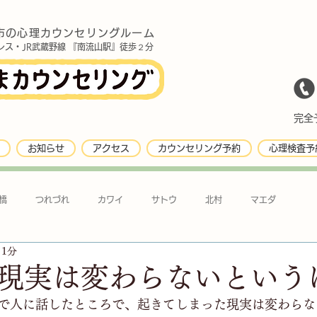
市の心理カウンセリングルーム
レス・JR武蔵野線 『南流山駅』徒歩２分
完全予
お知らせ
アクセス
カウンセリング予約
心理検査予
橋
つれづれ
カワイ
サトウ
北村
マエダ
 1分
現実は変わらないという
で人に話したところで、起きてしまった現実は変わらな