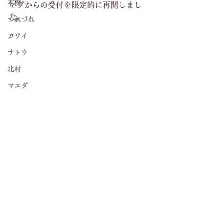
本橋
ェブからの受付を限定的に再開しまし
た。
つれづれ
カワイ
サトウ
北村
マエダ