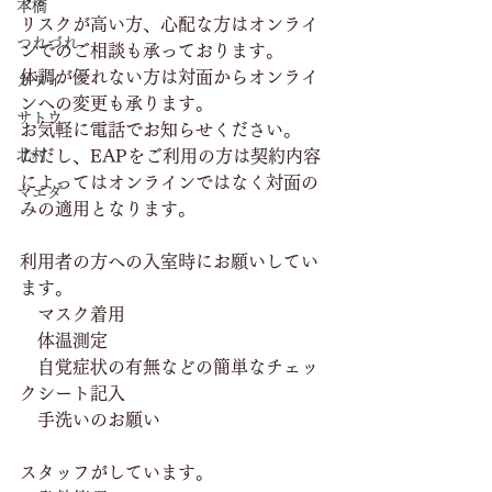
本橋
リスクが高い方、心配な方はオンライ
つれづれ
ンでのご相談も承っております。
体調が優れない方は対面からオンライ
カワイ
ンへの変更も承ります。
サトウ
お気軽に電話でお知らせください。
北村
ただし、EAPをご利用の方は契約内容
によってはオンラインではなく対面の
マエダ
みの適用となります。
利用者の方への入室時にお願いしてい
ます。
　マスク着用
　体温測定
　自覚症状の有無などの簡単なチェッ
クシート記入
　手洗いのお願い
スタッフがしています。