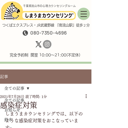
千葉県流山市の心理カウンセリングルーム
つくばエクスプレス・JR武蔵野線 『南流山駅』徒歩２分
080-7350-4696
完全予約制 開室 10:00〜21:00(不定休)
記事
全ての記事
2021年7月26日
読了時間: 1分
全ての記事
感染症対策
お知らせ
しまうまカウンセリングでは、以下の
鈴木
ような感染症対策をおこなっていま
す。