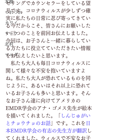
本橋
セリングでカウンセラーをしている望
月です。コロナウィルスが少しずつ確
つれづれ
実に私たちの日常に忍び寄ってきてい
カワイ
る今だからこそ、皆さんにお願いした
い三つのことを前回お伝えしました。
サトウ
今回は、お子さんと一緒に暮らしてい
北村
る方たちに役立てていただきたい情報
マエダ
をお伝えしたいと思います。
　私たち大人も毎日コロナウィルスに
関して様々な不安を抱いていますよ
ね。私たち大人が恐れているものを同
じように、あるいはそれ以上に恐れて
いるお子さんも多いと思います。そん
なお子さん達に向けてアメリカの
EMDR学会のアナ・ゴメス先生が絵本
を描いてくれました。「
しんじゅがい
と
チョウチョのお話
」です。これを
日
本EMDR学会の有志の先生方が翻訳
し
てくれました。ウィルスで不安なお子