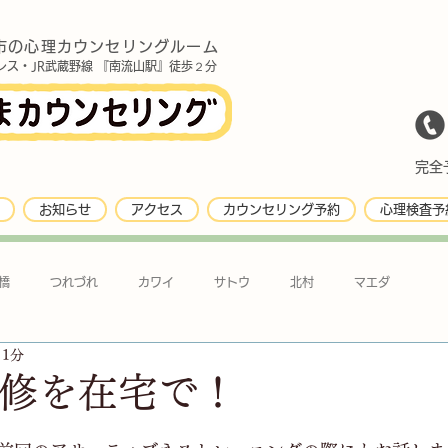
市の心理カウンセリングルーム
レス・JR武蔵野線 『南流山駅』徒歩２分
完全予
お知らせ
アクセス
カウンセリング予約
心理検査予
橋
つれづれ
カワイ
サトウ
北村
マエダ
 1分
研修を在宅で！