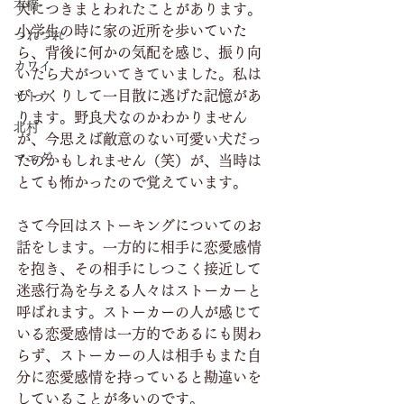
本橋
犬につきまとわれたことがあります。
小学生の時に家の近所を歩いていた
つれづれ
ら、背後に何かの気配を感じ、振り向
カワイ
いたら犬がついてきていました。私は
びっくりして一目散に逃げた記憶があ
サトウ
ります。野良犬なのかわかりません
北村
が、今思えば敵意のない可愛い犬だっ
マエダ
たのかもしれません（笑）が、当時は
とても怖かったので覚えています。
さて今回はストーキングについてのお
話をします。一方的に相手に恋愛感情
を抱き、その相手にしつこく接近して
迷惑行為を与える人々はストーカーと
呼ばれます。ストーカーの人が感じて
いる恋愛感情は一方的であるにも関わ
らず、ストーカーの人は相手もまた自
分に恋愛感情を持っていると勘違いを
していることが多いのです。