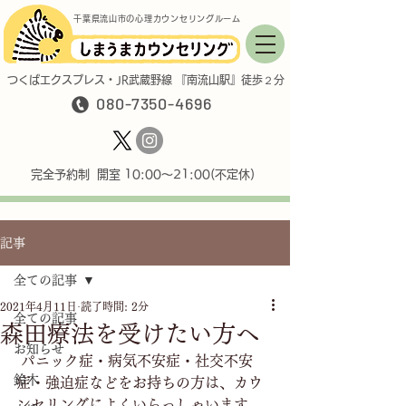
千葉県流山市の心理カウンセリングルーム
つくばエクスプレス・JR武蔵野線 『南流山駅』徒歩２分
080-7350-4696
完全予約制 開室 10:00〜21:00(不定休)
記事
全ての記事
2021年4月11日
読了時間: 2分
全ての記事
森田療法を受けたい方へ
お知らせ
 パニック症・病気不安症・社交不安
鈴木
症・強迫症などをお持ちの方は、カウ
ンセリングによくいらっしゃいます。