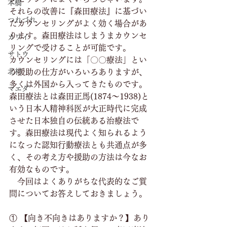
本橋
それらの改善に『森田療法』に基づい
つれづれ
たカウンセリングがよく効く場合があ
ります。森田療法はしまうまカウンセ
カワイ
リングで受けることが可能です。
サトウ
カウンセリングには「〇〇療法」とい
北村
う援助の仕方がいろいろありますが、
多くは外国から入ってきたものです。
マエダ
森田療法とは森田正馬(1874～1938)と
いう日本人精神科医が大正時代に完成
させた日本独自の伝統ある治療法で
す。森田療法は現代よく知られるよう
になった認知行動療法とも共通点が多
く、その考え方や援助の方法は今なお
有効なものです。
　今回はよくありがちな代表的なご質
問についてお答えしておきましょう。
① 【向き不向きはありますか？】あり